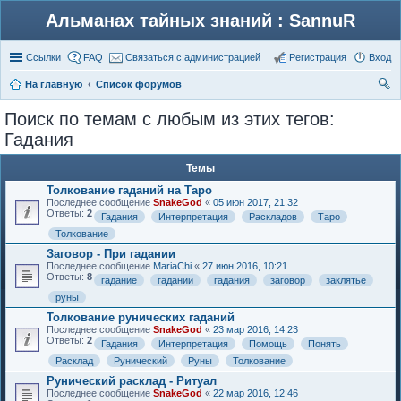
Альманах тайных знаний : SannuR
Ссылки
FAQ
Связаться с администрацией
Регистрация
Вход
На главную
Список форумов
ои
Поиск по темам с любым из этих тегов:
ск
Гадания
Темы
Толкование гаданий на Таро
Последнее сообщение
SnakeGod
«
05 июн 2017, 21:32
Ответы:
2
Гадания
Интерпретация
Раскладов
Таро
Толкование
Заговор - При гадании
Последнее сообщение
MariaChi
«
27 июн 2016, 10:21
Ответы:
8
гадание
гадании
гадания
заговор
заклятье
руны
Толкование рунических гаданий
Последнее сообщение
SnakeGod
«
23 мар 2016, 14:23
Ответы:
2
Гадания
Интерпретация
Помощь
Понять
Расклад
Рунический
Руны
Толкование
Рунический расклад - Ритуал
Последнее сообщение
SnakeGod
«
22 мар 2016, 12:46