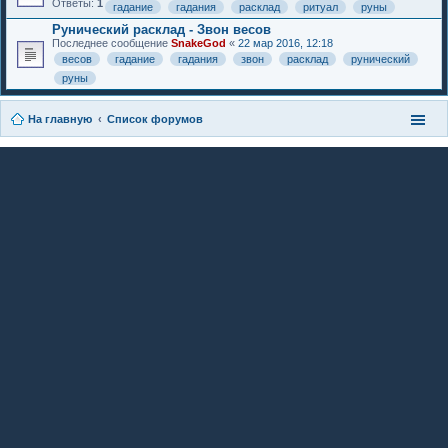
Ответы:
1
гадание
гадания
расклад
ритуал
руны
Рунический расклад - Звон весов
Последнее сообщение
SnakeGod
«
22 мар 2016, 12:18
весов
гадание
гадания
звон
расклад
рунический
руны
На главную
Список форумов