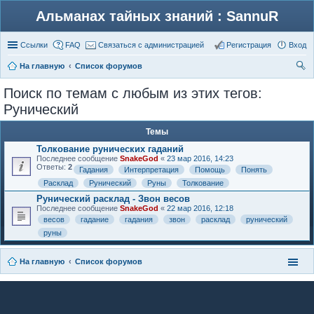
Альманах тайных знаний : SannuR
Ссылки
FAQ
Связаться с администрацией
Регистрация
Вход
На главную
Список форумов
ои
Поиск по темам с любым из этих тегов:
ск
Рунический
Темы
Толкование рунических гаданий
Последнее сообщение
SnakeGod
«
23 мар 2016, 14:23
Ответы:
2
Гадания
Интерпретация
Помощь
Понять
Расклад
Рунический
Руны
Толкование
Рунический расклад - Звон весов
Последнее сообщение
SnakeGod
«
22 мар 2016, 12:18
весов
гадание
гадания
звон
расклад
рунический
руны
На главную
Список форумов