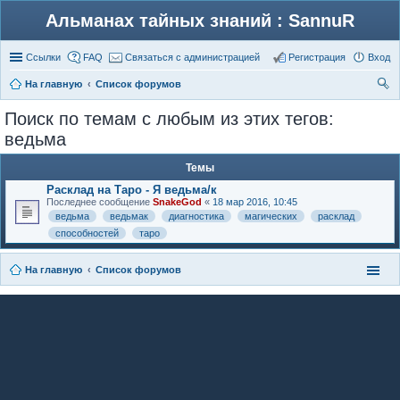
Альманах тайных знаний : SannuR
Ссылки
FAQ
Связаться с администрацией
Регистрация
Вход
На главную
Список форумов
ои
Поиск по темам с любым из этих тегов:
ск
ведьма
Темы
Расклад на Таро - Я ведьма/к
Последнее сообщение
SnakeGod
«
18 мар 2016, 10:45
ведьма
ведьмак
диагностика
магических
расклад
способностей
таро
На главную
Список форумов