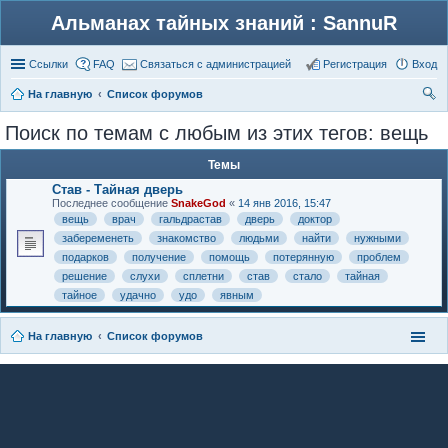
Альманах тайных знаний : SannuR
Ссылки
FAQ
Связаться с администрацией
Регистрация
Вход
На главную
Список форумов
ои
Поиск по темам с любым из этих тегов: вещь
ск
Темы
Став - Тайная дверь
Последнее сообщение
SnakeGod
«
14 янв 2016, 15:47
вещь
врач
гальдрастав
дверь
доктор
забеременеть
знакомство
людьми
найти
нужными
подарков
получение
помощь
потерянную
проблем
решение
слухи
сплетни
став
стало
тайная
тайное
удачно
удо
явным
На главную
Список форумов