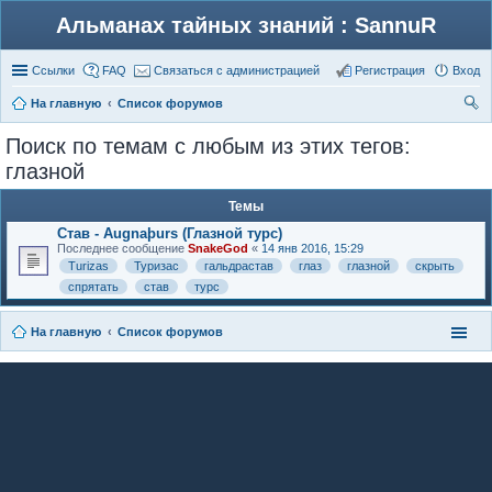
Альманах тайных знаний : SannuR
Ссылки
FAQ
Связаться с администрацией
Регистрация
Вход
На главную
Список форумов
ои
Поиск по темам с любым из этих тегов:
ск
глазной
Темы
Став - Augnaþurs (Глазной турс)
Последнее сообщение
SnakeGod
«
14 янв 2016, 15:29
Turizas
Туризас
гальдрастав
глаз
глазной
скрыть
спрятать
став
турс
На главную
Список форумов