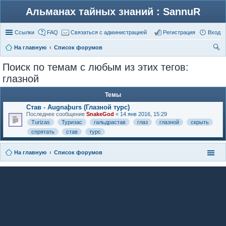
Альманах тайных знаний : SannuR
Ссылки
FAQ
Связаться с администрацией
Регистрация
Вход
На главную
Список форумов
ои
Поиск по темам с любым из этих тегов:
ск
глазной
Темы
Став - Augnaþurs (Глазной турс)
Последнее сообщение
SnakeGod
«
14 янв 2016, 15:29
Turizas
Туризас
гальдрастав
глаз
глазной
скрыть
спрятать
став
турс
На главную
Список форумов