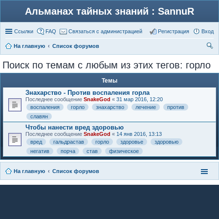
Альманах тайных знаний : SannuR
Ссылки
FAQ
Связаться с администрацией
Регистрация
Вход
На главную
Список форумов
ои
Поиск по темам с любым из этих тегов: горло
ск
Темы
Знахарство - Против воспаления горла
Последнее сообщение
SnakeGod
«
31 мар 2016, 12:20
воспаления
горло
знахарство
лечение
против
славян
Чтобы нанести вред здоровью
Последнее сообщение
SnakeGod
«
14 янв 2016, 13:13
вред
гальдрастав
горло
здоровье
здоровью
негатив
порча
став
физическое
На главную
Список форумов