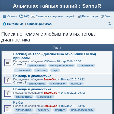
Альманах тайных знаний : SannuR
Ссылки
FAQ
Связаться с администрацией
Регистрация
Вход
На главную
Список форумов
ои
Поиск по темам с любым из этих тегов:
ск
диагностика
Темы
Расклад на Таро - Диагностика отношений Он под
прицелом
Последнее сообщение
ЮЮлия
«
28 мар 2016, 16:30
Ответы:
3
диагностика
он-под-прицелом
отношение
отношений
расклад
таро
Помощь в диагностике
Последнее сообщение
SnakeGod
«
28 мар 2016, 09:12
Ответы:
2
диагностика
магическая
помощь
Помощь в диагностике
Последнее сообщение
SnakeGod
«
24 мар 2016, 09:42
диагностика
магическая
Рыбы
Последнее сообщение
SnakeGod
«
18 мар 2016, 13:45
диагностика
личности
портрет
психологический