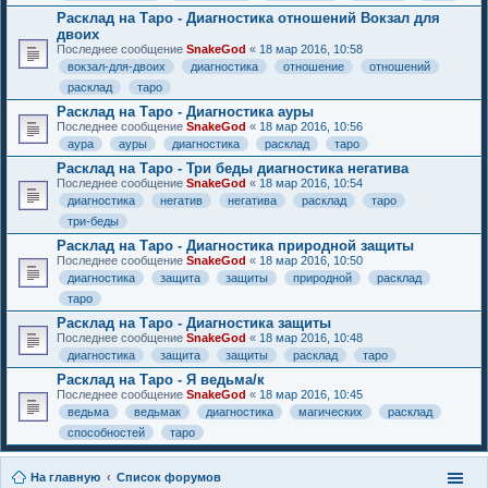
Расклад на Таро - Диагностика отношений Вокзал для
двоих
Последнее сообщение
SnakeGod
«
18 мар 2016, 10:58
вокзал-для-двоих
диагностика
отношение
отношений
расклад
таро
Расклад на Таро - Диагностика ауры
Последнее сообщение
SnakeGod
«
18 мар 2016, 10:56
аура
ауры
диагностика
расклад
таро
Расклад на Таро - Три беды диагностика негатива
Последнее сообщение
SnakeGod
«
18 мар 2016, 10:54
диагностика
негатив
негатива
расклад
таро
три-беды
Расклад на Таро - Диагностика природной защиты
Последнее сообщение
SnakeGod
«
18 мар 2016, 10:50
диагностика
защита
защиты
природной
расклад
таро
Расклад на Таро - Диагностика защиты
Последнее сообщение
SnakeGod
«
18 мар 2016, 10:48
диагностика
защита
защиты
расклад
таро
Расклад на Таро - Я ведьма/к
Последнее сообщение
SnakeGod
«
18 мар 2016, 10:45
ведьма
ведьмак
диагностика
магических
расклад
способностей
таро
На главную
Список форумов