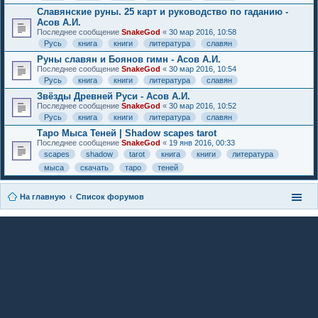
Славянские руны. 25 карт и руководство по гаданию -
Асов А.И.
Последнее сообщение
SnakeGod
«
30 мар 2016, 10:58
Русь
книга
книги
литература
славян
Руны славян и Боянов гимн - Асов А.И.
Последнее сообщение
SnakeGod
«
30 мар 2016, 10:54
Русь
книга
книги
литература
славян
Звёзды Древней Руси - Асов А.И.
Последнее сообщение
SnakeGod
«
30 мар 2016, 10:52
Русь
книга
книги
литература
славян
Таро Мыса Теней | Shadow scapes tarot
Последнее сообщение
SnakeGod
«
19 янв 2016, 00:33
scapes
shadow
tarot
книга
книги
литература
мыса
скачать
таро
теней
На главную
Список форумов