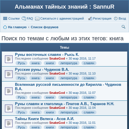
Альманах тайных знаний : SannuR
Ссылки
FAQ
Связаться с администрацией
Регистрация
Вход
На главную
Список форумов
ои
Поиск по темам с любым из этих тегов: книга
ск
Темы
Руны восточных славян - Рысь К.
Последнее сообщение
SnakeGod
«
30 мар 2016, 11:17
Русь
книга
книги
литература
славян
Русские руны - Чудинов В.А.
Последнее сообщение
SnakeGod
«
30 мар 2016, 11:10
Русь
книга
книги
литература
славян
Вселенная русской письменности до Кирилла - Чудинов
В.А.
Последнее сообщение
SnakeGod
«
30 мар 2016, 11:07
Русь
книга
книги
литература
славян
Руны славян и глаголица - Платов А.В., Таранов Н.Н.
Последнее сообщение
SnakeGod
«
30 мар 2016, 11:04
Русь
книга
книги
литература
славян
Тайны Книги Велеса - Асов А.И.
Последнее сообщение
SnakeGod
«
30 мар 2016, 11:01
Русь
книга
книги
литература
славян