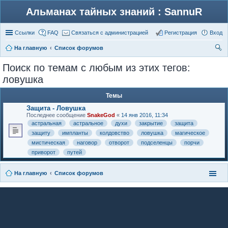
Альманах тайных знаний : SannuR
Ссылки
FAQ
Связаться с администрацией
Регистрация
Вход
На главную
Список форумов
ои
Поиск по темам с любым из этих тегов:
ск
ловушка
Темы
Защита - Ловушка
Последнее сообщение
SnakeGod
«
14 янв 2016, 11:34
астральная
астральное
духи
закрытие
защита
защиту
импланты
колдовство
ловушка
магическое
мистическая
наговор
отворот
подселенцы
порчи
приворот
путей
На главную
Список форумов