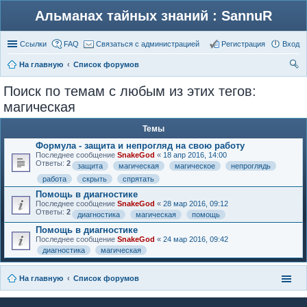
Альманах тайных знаний : SannuR
Ссылки
FAQ
Связаться с администрацией
Регистрация
Вход
На главную
Список форумов
ои
Поиск по темам с любым из этих тегов:
ск
магическая
Темы
Формула - защита и непрогляд на свою работу
Последнее сообщение
SnakeGod
«
18 апр 2016, 14:00
Ответы:
2
защита
магическая
магическое
непроглядь
работа
скрыть
спрятать
Помощь в диагностике
Последнее сообщение
SnakeGod
«
28 мар 2016, 09:12
Ответы:
2
диагностика
магическая
помощь
Помощь в диагностике
Последнее сообщение
SnakeGod
«
24 мар 2016, 09:42
диагностика
магическая
На главную
Список форумов