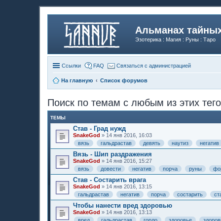
Альманах тайных
Эзотерика : Магия : Руны : Таро
Ссылки
FAQ
Связаться с администрацией
На главную
Список форумов
Поиск по темам с любым из этих тего
ТЕМЫ
Став - Град нужд
SnakeGod
» 14 янв 2016, 16:03
вязь
гальдрастав
девять
наутиз
негатив
Вязь - Шип раздражения
SnakeGod
» 14 янв 2016, 15:27
вязь
довести
негатив
порча
руны
фо
Став - Состарить врага
SnakeGod
» 14 янв 2016, 13:15
гальдрастав
негатив
порча
состарить
ст
Чтобы нанести вред здоровью
SnakeGod
» 14 янв 2016, 13:13
вред
гальдрастав
горло
здоровье
здоро