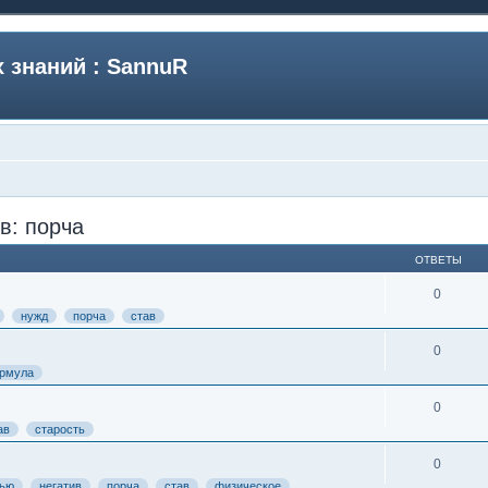
 знаний : SannuR
в: порча
ОТВЕТЫ
0
нужд
порча
став
0
рмула
0
ав
старость
0
вью
негатив
порча
став
физическое