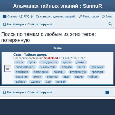
Альманах тайных знаний : SannuR
Ссылки
FAQ
Связаться с администрацией
Регистрация
Вход
На главную
Список форумов
ои
Поиск по темам с любым из этих тегов:
ск
потерянную
Темы
Став - Тайная дверь
Последнее сообщение
SnakeGod
«
14 янв 2016, 15:47
вещь
врач
гальдрастав
дверь
доктор
забеременеть
знакомство
людьми
найти
нужными
подарков
получение
помощь
потерянную
проблем
решение
слухи
сплетни
став
стало
тайная
тайное
удачно
удо
явным
На главную
Список форумов