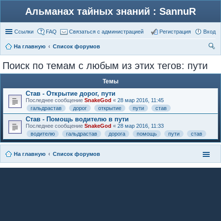
Альманах тайных знаний : SannuR
Ссылки
FAQ
Связаться с администрацией
Регистрация
Вход
На главную
Список форумов
ои
Поиск по темам с любым из этих тегов: пути
ск
Темы
Став - Открытие дорог, пути
Последнее сообщение
SnakeGod
«
28 мар 2016, 11:45
гальдрастав
дорог
открытие
пути
став
Став - Помощь водителю в пути
Последнее сообщение
SnakeGod
«
28 мар 2016, 11:33
водителю
гальдрастав
дорога
помощь
пути
став
На главную
Список форумов