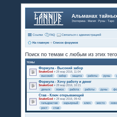
Альманах тайных
Эзотерика : Магия : Руны : Таро
Ссылки
FAQ
Связаться с администрацией
На главную
Список форумов
Поиск по темам с любым из этих тего
ТЕМЫ
Формула - Высокий забор
SnakeGod
» 28 мар 2016, 11:04
высокий
забор
защита
работы
руны
Формула - Хочу работу и денег
SnakeGod
» 28 мар 2016, 10:21
деньги
поиск
работа
работы
руны
фо
Став - Ключ открывающий
SnakeGod
» 28 мар 2016, 09:42
гальдрастав
карьерный
ключ
место
ново
рост
став