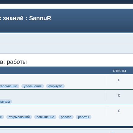
 знаний : SannuR
в: работы
ОТВЕТЫ
0
увольнение
увольнения
формула
0
рмула
0
е
открывающий
повышение
работа
работы