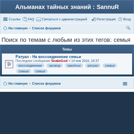
Альманах тайных знаний : SannuR
Ссылки
FAQ
Связаться с администрацией
Регистрация
Вход
На главную
Список форумов
ои
Поиск по темам с любым из этих тегов: семья
ск
Темы
Ратуал - На воссоединение семьи
Последнее сообщение
SnakeGod
«
14 янв 2016, 16:37
воссоединение
заговор
заклятье
ритуал
семьи
семью
семья
На главную
Список форумов