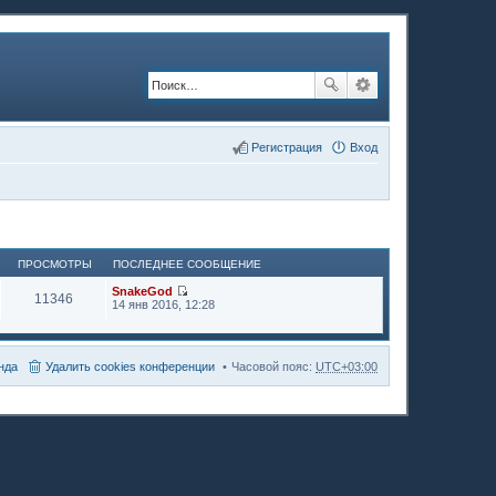
Регистрация
Вход
ПРОСМОТРЫ
ПОСЛЕДНЕЕ СООБЩЕНИЕ
SnakeGod
11346
П
14 янв 2016, 12:28
е
р
е
й
нда
Удалить cookies конференции
Часовой пояс:
UTC+03:00
т
и
к
п
о
с
л
е
д
н