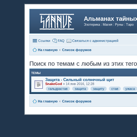
Альманах тайных
Эзотерика : Магия : Руны : Таро
Ссылки
FAQ
Связаться с администрацией
На главную
Список форумов
Поиск по темам с любым из этих тего
ТЕМЫ
Защита - Сильный солнечный щит
SnakeGod
» 14 янв 2016, 12:28
гальдрастав
защита
защиту
став
ужаса
На главную
Список форумов