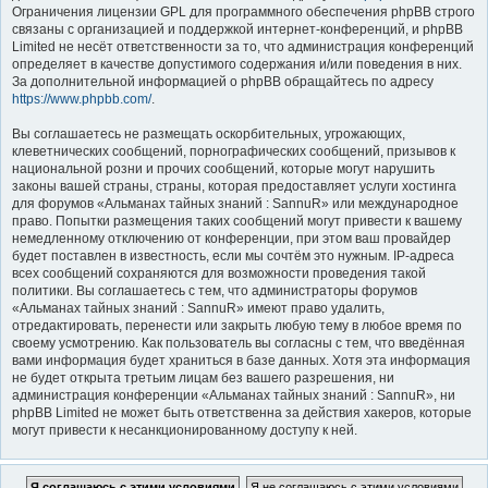
Ограничения лицензии GPL для программного обеспечения phpBB строго
связаны с организацией и поддержкой интернет-конференций, и phpBB
Limited не несёт ответственности за то, что администрация конференций
определяет в качестве допустимого содержания и/или поведения в них.
За дополнительной информацией о phpBB обращайтесь по адресу
https://www.phpbb.com/
.
Вы соглашаетесь не размещать оскорбительных, угрожающих,
клеветнических сообщений, порнографических сообщений, призывов к
национальной розни и прочих сообщений, которые могут нарушить
законы вашей страны, страны, которая предоставляет услуги хостинга
для форумов «Альманах тайных знаний : SannuR» или международное
право. Попытки размещения таких сообщений могут привести к вашему
немедленному отключению от конференции, при этом ваш провайдер
будет поставлен в известность, если мы сочтём это нужным. IP-адреса
всех сообщений сохраняются для возможности проведения такой
политики. Вы соглашаетесь с тем, что администраторы форумов
«Альманах тайных знаний : SannuR» имеют право удалить,
отредактировать, перенести или закрыть любую тему в любое время по
своему усмотрению. Как пользователь вы согласны с тем, что введённая
вами информация будет храниться в базе данных. Хотя эта информация
не будет открыта третьим лицам без вашего разрешения, ни
администрация конференции «Альманах тайных знаний : SannuR», ни
phpBB Limited не может быть ответственна за действия хакеров, которые
могут привести к несанкционированному доступу к ней.