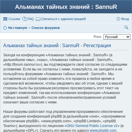
Альманах тайных знаний : SannuR
Ссылки
FAQ
Связаться с администрацией
Вход
На главную
Список форумов
ои
Язык:
ск
Альманах тайных знаний : SannuR - Регистрация
Заходя на конференцию «Альманах тайных знаний : SannuR» (в
дальнейшем «мы», «наш», «Альманах тайных знаний : SannuR»,
«http://forum.sannur.ru»), вы подтверждаете своё согласие со следующими
условиями. Если вы не согласны с ними, пожалуйста, не заходите и не
пользуйтесь форумами «Альманах тайных знаний : SannuR». Мы
оставляем за собой право изменять эти правила в любое время и
сделаем всё возможное, чтобы уведомить вас об этом, однако с вашей
стороны было бы разумным регулярно просматривать этот текст на
предмет изменений, так как использование конференции «Альманах
тайных знаний : SannuR» после обновления/исправления условий
означает ваше согласие с ними.
Наши форумы работают под управлением программного обеспечения
для создания конференций phpBB (в дальнейшем «они», «программное
обеспечение phpBB», «www.phpbb.com», «phpBB Limited», «phpBB
Teams»), выпущенного по лицензии «
GNU General Public License v2
» (в
дальнейшем «GPL»). Скачать его можно по адресу
www.phpbb.com
.