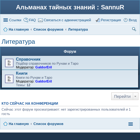
Альманах тайных знаний : SannuR
Ссылки
FAQ
Связаться с администрацией
Регистрация
Вход
На главную
Список форумов
Литература
ои
Литература
ск
Форум
Справочник
Подбор справочников по Рунам и Таро
Модератор:
GaldorEril
Книги
Книги по Рунам и Таро
Модератор:
GaldorEril
Темы:
12
Перейти
КТО СЕЙЧАС НА КОНФЕРЕНЦИИ
Сейчас этот форум просматривают: нет зарегистрированных пользователей и 1
гость
На главную
Список форумов