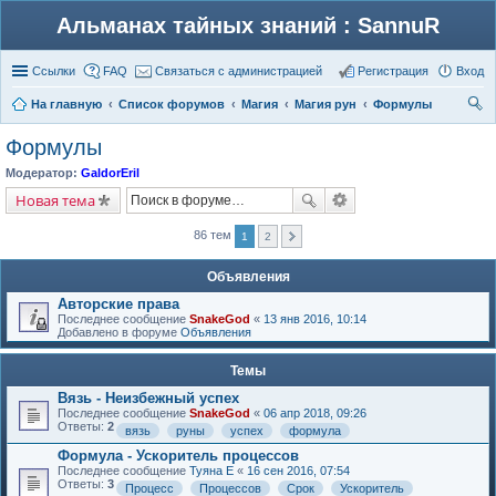
Альманах тайных знаний : SannuR
Ссылки
FAQ
Связаться с администрацией
Регистрация
Вход
На главную
Список форумов
Магия
Магия рун
Формулы
ои
Формулы
ск
Модератор:
GaldorEril
Новая тема
86 тем
1
2
Объявления
Авторские права
Последнее сообщение
SnakeGod
«
13 янв 2016, 10:14
Добавлено в форуме
Объявления
Темы
Вязь - Неизбежный успех
Последнее сообщение
SnakeGod
«
06 апр 2018, 09:26
Ответы:
2
вязь
руны
успех
формула
Формула - Ускоритель процессов
Последнее сообщение
Туяна Е
«
16 сен 2016, 07:54
Ответы:
3
Процесс
Процессов
Срок
Ускоритель