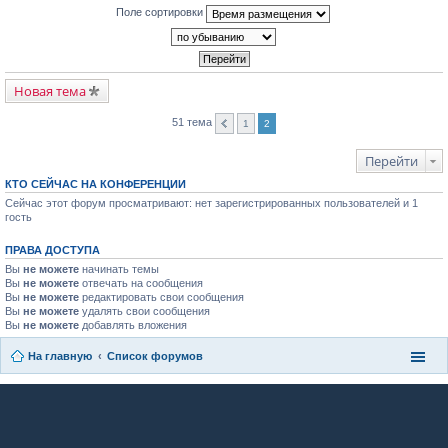
Поле сортировки
Новая тема
51 тема
1
2
Перейти
КТО СЕЙЧАС НА КОНФЕРЕНЦИИ
Сейчас этот форум просматривают: нет зарегистрированных пользователей и 1
гость
ПРАВА ДОСТУПА
Вы
не можете
начинать темы
Вы
не можете
отвечать на сообщения
Вы
не можете
редактировать свои сообщения
Вы
не можете
удалять свои сообщения
Вы
не можете
добавлять вложения
На главную
Список форумов