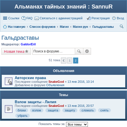
Альманах тайных знаний : SannuR
Ссылки
FAQ
Связаться с администрацией
Регистрация
Вход
На главную
Список форумов
Магия
Магия рун
Гальдраставы
ои
Гальдраставы
ск
Модератор:
GaldorEril
Новая тема
51 тема
1
2
Объявления
Авторские права
Последнее сообщение
SnakeGod
«
13 янв 2016, 10:14
Добавлено в форуме
Объявления
Темы
Взлом защиты - Лилия
Последнее сообщение
SnakeGod
«
13 янв 2016, 20:57
блоки
взлом
защита
защиту
сломать
снять
убрать
Показать темы за: