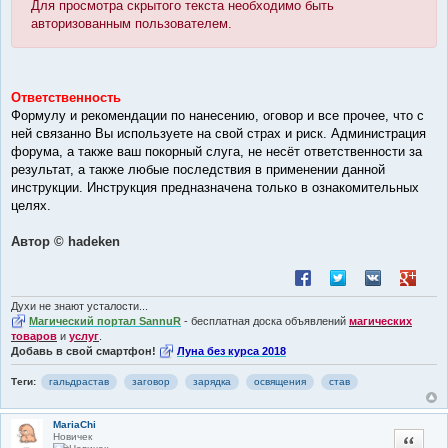
Для просмотра скрытого текста необходимо быть
авторизованным пользователем.
Ответственность
Формулу и рекомендации по нанесению, оговор и все прочее, что с
ней связанно Вы используете на свой страх и риск. Администрация
форума, а также ваш покорный слуга, не несёт ответственности за
результат, а также любые последствия в применении данной
инструкции. Инструкция предназначена только в ознакомительных
целях.
Автор © hadeken
Поделиться в Facebook
Поделиться в Twitt
Поделиться в
Поделит
Духи не знают усталости...
Магический портал SannuR
- бесплатная доска объявлений
магических
товаров
и
услуг
.
Добавь в свой смартфон!
Луна без курса 2018
Теги:
гальдрастав
заговор
зарядка
освящения
став
MariaChi
Новичек
Цитата