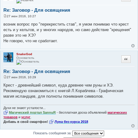
Re: Заговор - Для освящения
27 июн 2016, 10:27
С
о
возник вопрос про "перекрестить став", я умом понимаю что крест
о
есть и у кельтов, и у многих народов, но само действие "крещения"
б
щ
разве это не ХЭ?
е
Не говорю, что не сработает.
н
и
е
SnakeGod
Основатель
Цитата
Re: Заговор - Для освящения
27 июн 2016, 10:29
С
о
Крест - древнейший символ, куда древнее чем руны и ХЭ.
о
Рекомендую ознакомиться с книгой Л.Кораблева - Графическая
б
щ
магия исландцев, для полноты понимания символов.
е
н
и
Духи не знают усталости...
е
Магический портал SannuR
- бесплатная доска объявлений
магических
товаров
и
услуг
.
Добавь в свой смартфон!
Луна без курса 2018
Показать сообщения за: