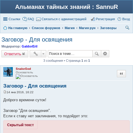
Альманах тайных знаний : SannuR
Ссылки
FAQ
Связаться с администрацией
Регистрация
Вход
На главную
Список форумов
Магия
Магия рун
Заговоры
ои
Заговор - Для освящения
ск
Модератор:
GaldorEril
Ответить
3 сообщения • Страница
1
из
1
SnakeGod
Основатель
Цитата
Заговор - Для освящения
14 янв 2016, 16:22
С
о
Доброго времени суток!
о
б
щ
Заговор "Для освящения".
е
Если к ставу нет заклинания, то подойдет это:
н
и
е
Скрытый текст