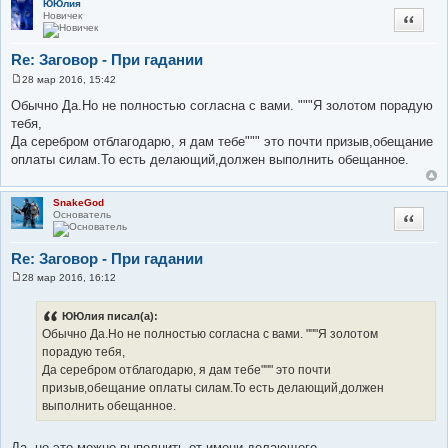
ЮЮлия
Новичек
Цитата
Re: Заговор - При гадании
28 мар 2016, 15:42
С
о
Обычно Да.Но не полностью согласна с вами. """Я золотом порадую
о
тебя,
б
щ
Да серебром отблагодарю, я дам тебе""" это почти призыв,обещание
е
оплаты силам.То есть делающий,должен выполнить обещанное.
н
и
е
SnakeGod
Основатель
Цитата
Re: Заговор - При гадании
28 мар 2016, 16:12
С
о
о
ЮЮлия писал(а):
б
Обычно Да.Но не полностью согласна с вами. """Я золотом
щ
е
порадую тебя,
н
Да серебром отблагодарю, я дам тебе""" это почти
и
е
призыв,обещание оплаты силам.То есть делающий,должен
выполнить обещанное.
Да, но это можно выполнить от имени делающего.