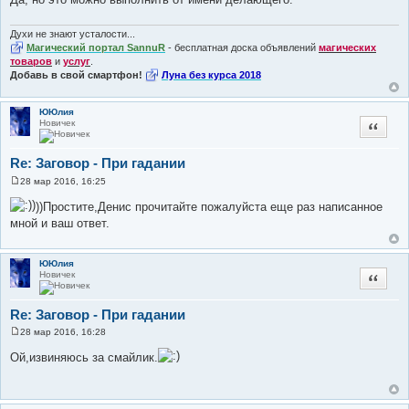
Духи не знают усталости...
Магический портал SannuR
- бесплатная доска объявлений
магических
товаров
и
услуг
.
Добавь в свой смартфон!
Луна без курса 2018
ЮЮлия
Новичек
Цитата
Re: Заговор - При гадании
28 мар 2016, 16:25
С
о
))Простите,Денис прочитайте пожалуйста еще раз написанное
о
мной и ваш ответ.
б
щ
е
н
ЮЮлия
и
Новичек
Цитата
е
Re: Заговор - При гадании
28 мар 2016, 16:28
С
о
Ой,извиняюсь за смайлик.
о
б
щ
е
н