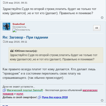
28 мар 2016, 08:31
С
о
Здраствуйте.Судя по второй строке,платить будет не только тот
о
кому (делается) ,но и тот кто (делает). Правильно я понимаю?
б
щ
е
н
SnakeGod
и
Основатель
Цитата
е
Re: Заговор - При гадании
28 мар 2016, 09:11
С
о
о
ЮЮлия писал(а):
б
Здраствуйте.Судя по второй строке,платить будет не только тот
щ
е
кому (делается) ,но и тот кто (делает). Правильно я понимаю?
н
и
е
Как правило всегда платит тот кому делается. Кто делает лишь
"проводник" и в состоянии переложить свою плату на
спрашивающего. (так обычно происходит)
Духи не знают усталости...
Магический портал SannuR
- бесплатная доска объявлений
магических
товаров
и
услуг
.
Добавь в свой смартфон!
Луна без курса 2018