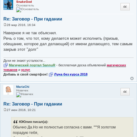
SnakeGod
и
Основатель
Цитата
е
Re: Заговор - При гадании
28 мар 2016, 16:34
С
о
Наверное я не так объяснил.
о
Речь о том, что тот, кому делается может исполнить (призыв,
б
щ
обещание, которое дал делающий) от имени делающего, тем самым
е
закрыв этот "долг"
н
и
е
Духи не знают усталости...
Магический портал SannuR
- бесплатная доска объявлений
магических
товаров
и
услуг
.
Добавь в свой смартфон!
Луна без курса 2018
MariaChi
Новичек
Цитата
Re: Заговор - При гадании
27 июн 2016, 10:21
С
о
о
ЮЮлия писал(а):
б
Обычно Да.Но не полностью согласна с вами. """Я золотом
щ
е
порадую тебя,
н