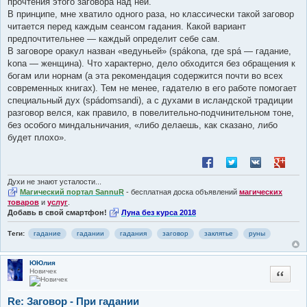
прочтения этого заговора над ней.
В принципе, мне хватило одного раза, но классически такой заговор
читается перед каждым сеансом гадания. Какой вариант
предпочтительнее — каждый определит себе сам.
В заговоре оракул назван «ведуньей» (spákona, где spá — гадание,
kona — женщина). Что характерно, дело обходится без обращения к
богам или норнам (а эта рекомендация содержится почти во всех
современных книгах). Тем не менее, гадателю в его работе помогает
специальный дух (spádomsandi), а с духами в исландской традиции
разговор велся, как правило, в повелительно-подчинительном тоне,
без особого миндальничания, «либо делаешь, как сказано, либо
будет плохо».
Поделиться в Facebook
Поделиться в Twitt
Поделиться в
Поделит
Духи не знают усталости...
Магический портал SannuR
- бесплатная доска объявлений
магических
товаров
и
услуг
.
Добавь в свой смартфон!
Луна без курса 2018
Теги:
гадание
гадании
гадания
заговор
заклятье
руны
ЮЮлия
Новичек
Цитата
Re: Заговор - При гадании