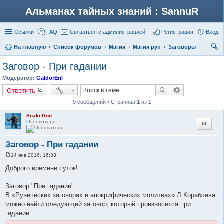
Альманах тайных знаний : SannuR
Ссылки
FAQ
Связаться с администрацией
Регистрация
Вход
На главную
Список форумов
Магия
Магия рун
Заговоры
ои
Заговор - При гадании
ск
Модератор:
GaldorEril
Ответить
9 сообщений • Страница
1
из
1
SnakeGod
Основатель
Цитата
Заговор - При гадании
14 янв 2016, 16:33
С
о
Доброго времени суток!
о
б
щ
Заговор "При гадании".
е
В «Рунических заговорах и апокрифических молитвах» Л.Кораблева
н
и
можно найти следующий заговор, который произносится при
е
гадании: