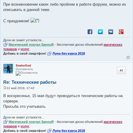
При возникновении каких либо проблем в работе форума, можно их
описывать в данной теме.
С праздником!
Поделиться в Facebook
Поделиться в Twitt
Поделиться в
Поделит
Духи не знают усталости...
Магический портал SannuR
- бесплатная доска объявлений
магических
товаров
и
услуг
.
Добавь в свой смартфон!
Луна без курса 2018
SnakeGod
Основатель
Цитата
Re: Технические работы
12 май 2016, 17:42
С
о
В воскресенье, 15 мая будут проводиться технические работы на
о
сервере.
б
щ
Просьба это учитывать.
е
н
и
Духи не знают усталости...
е
Магический портал SannuR
- бесплатная доска объявлений
магических
товаров
и
услуг
.
Добавь в свой смартфон!
Луна без курса 2018