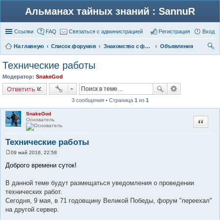
Альманах тайных знаний : SannuR
Ссылки
FAQ
Связаться с администрацией
Регистрация
Вход
На главную
Список форумов
Знакомство с форумом
Объявления
ои
Технические работы
ск
Модератор:
SnakeGod
Ответить
3 сообщения • Страница
1
из
1
SnakeGod
Основатель
Цитата
Технические работы
09 май 2016, 22:58
С
о
Доброго времени суток!
о
б
щ
В данной теме будут размещаться уведомления о проведении
е
технических работ.
н
и
Сегодня, 9 мая, в 71 годовщину Великой Победы, форум "переехал"
е
на другой сервер.