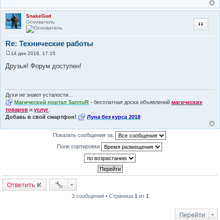
SnakeGod
Основатель
Цитата
Re: Технические работы
14 дек 2016, 17:15
С
о
Друзья! Форум доступен!
о
б
щ
е
н
Духи не знают усталости...
и
Магический портал SannuR
- бесплатная доска объявлений
магических
е
товаров
и
услуг
.
Добавь в свой смартфон!
Луна без курса 2018
Показать сообщения за:
Поле сортировки
Ответить
3 сообщения • Страница
1
из
1
Перейти