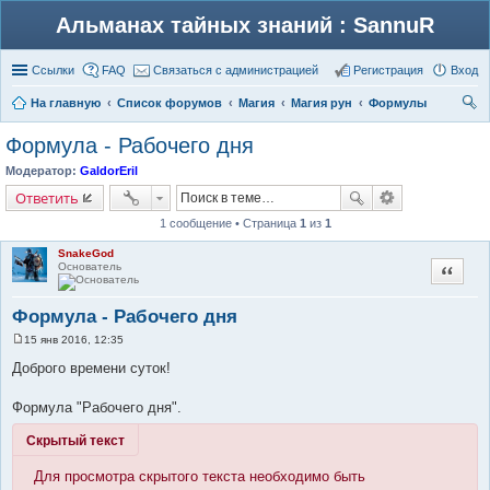
Альманах тайных знаний : SannuR
Ссылки
FAQ
Связаться с администрацией
Регистрация
Вход
На главную
Список форумов
Магия
Магия рун
Формулы
ои
Формула - Рабочего дня
ск
Модератор:
GaldorEril
Ответить
1 сообщение • Страница
1
из
1
SnakeGod
Основатель
Цитата
Формула - Рабочего дня
15 янв 2016, 12:35
С
о
Доброго времени суток!
о
б
щ
Формула "Рабочего дня".
е
н
Скрытый текст
и
е
Для просмотра скрытого текста необходимо быть