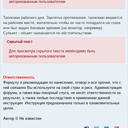
авторизованным пользователем.
Талисман рабочего дня. Заклятье протяженное, талисман вешается
на рабочем месте, желательно чтобы он часто попадался на глаза
или был виден боковым зрением (на монитор, например).
Субъект - объект назначается по обстоятельствам.
Скрытый текст
Для просмотра скрытого текста необходимо быть
авторизованным пользователем.
Ответственность
Формулу и рекомендации по нанесению, оговор и все прочее, что с
ней связанно Вы используете на свой страх и риск. Администрация
форума, а также ваш покорный слуга, не несёт ответственности за
результат, а также любые последствия в применении данной
инструкции. Инструкция предназначена только в ознакомительных
целях.
Автор © Не известен
Поделиться в Facebook
Поделиться в Twitt
Поделиться в
Поделит