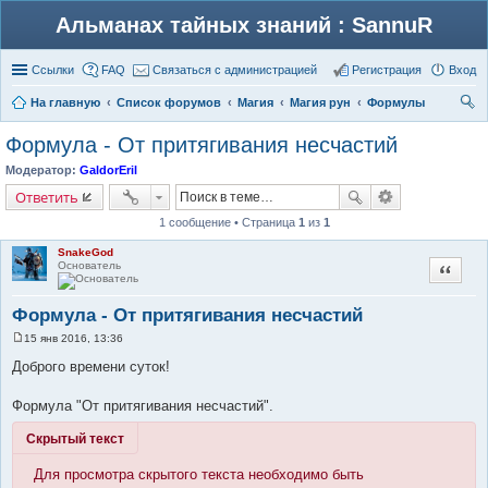
Альманах тайных знаний : SannuR
Ссылки
FAQ
Связаться с администрацией
Регистрация
Вход
На главную
Список форумов
Магия
Магия рун
Формулы
ои
Формула - От притягивания несчастий
ск
Модератор:
GaldorEril
Ответить
1 сообщение • Страница
1
из
1
SnakeGod
Основатель
Цитата
Формула - От притягивания несчастий
15 янв 2016, 13:36
С
о
Доброго времени суток!
о
б
щ
Формула "От притягивания несчастий".
е
н
Скрытый текст
и
е
Для просмотра скрытого текста необходимо быть