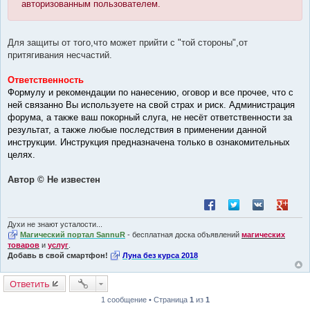
авторизованным пользователем.
Для защиты от того,что может прийти с "той стороны",от
притягивания несчастий.
Ответственность
Формулу и рекомендации по нанесению, оговор и все прочее, что с
ней связанно Вы используете на свой страх и риск. Администрация
форума, а также ваш покорный слуга, не несёт ответственности за
результат, а также любые последствия в применении данной
инструкции. Инструкция предназначена только в ознакомительных
целях.
Автор © Не известен
Поделиться в Facebook
Поделиться в Twitt
Поделиться в
Поделит
Духи не знают усталости...
Магический портал SannuR
- бесплатная доска объявлений
магических
товаров
и
услуг
.
Добавь в свой смартфон!
Луна без курса 2018
Ответить
1 сообщение • Страница
1
из
1