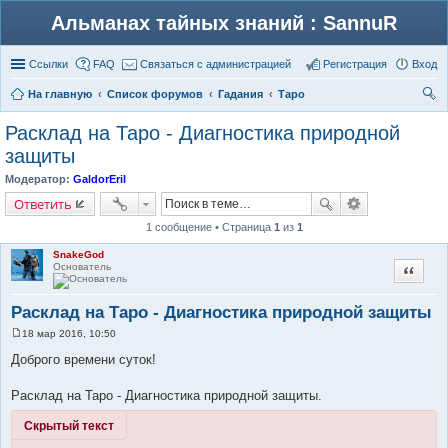
Альманах тайных знаний : SannuR
Ссылки
FAQ
Связаться с администрацией
Регистрация
Вход
На главную
Список форумов
Гадания
Таро
ои
Расклад на Таро - Диагностика природной
ск
защиты
Модератор:
GaldorEril
Ответить
1 сообщение • Страница
1
из
1
SnakeGod
Основатель
Цитата
Расклад на Таро - Диагностика природной защиты
18 мар 2016, 10:50
С
о
Доброго времени суток!
о
б
щ
Расклад на Таро - Диагностика природной защиты.
е
н
Скрытый текст
и
е