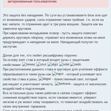
авторизованным пользователем.
Это защита без нападения. По сути вы устанавливаете блок или щит
от возможных ударов, сила отражения также тройная, т.е. если на
вас напали, то отражение идет в три раза мощнее. Защита как вы
заметили круговая.
При нарисовании вкладываем оговор - пусть защита помогает
держать круговую оборону, отражает все возможные атаки на меня
предупреждает о нападения на меня. Нападающий получит по
заслугам.
Далее для тех, кто любит расшифровку порунно:
За основу взят став в который входят руны с защитными
свойствами:
При расположении данного става в круговую для усиления эффекта
образовываются такие руны как
- который усиливает все
свойства става в разы,
- божественный свет, который
расчищает и уничтожает нечисть.
- защита от магических
воздействий и подселенцев.
Все остальные руны также работая в связке создают эффект
снижения воздействия порчи, если таковая имеется, убирают
негатив и уж может кому понравится, то помогает воздействовать на
своих внутренних тараканов.
Став еще раз напомню не подразумевает под собой нападение,