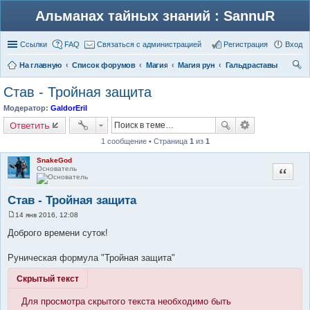
Альманах тайных знаний : SannuR
Ссылки
FAQ
Связаться с администрацией
Регистрация
Вход
На главную
Список форумов
Магия
Магия рун
Гальдраставы
ои
Став - Тройная защита
ск
Модератор:
GaldorEril
Ответить
1 сообщение • Страница
1
из
1
SnakeGod
Основатель
Цитата
Став - Тройная защита
14 янв 2016, 12:08
С
о
Доброго времени суток!
о
б
щ
Руническая формула "Тройная защита"
е
н
Скрытый текст
и
е
Для просмотра скрытого текста необходимо быть