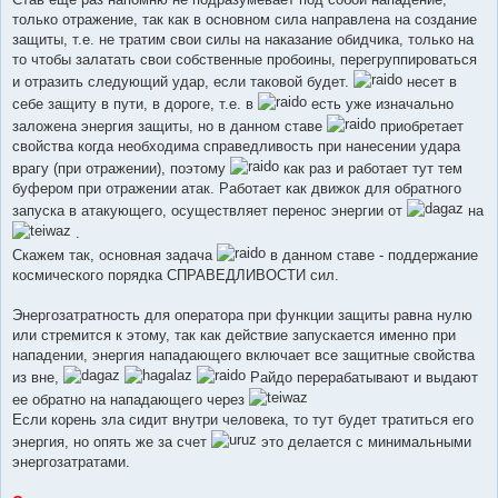
только отражение, так как в основном сила направлена на создание
защиты, т.е. не тратим свои силы на наказание обидчика, только на
то чтобы залатать свои собственные пробоины, перегруппироваться
и отразить следующий удар, если таковой будет.
несет в
себе защиту в пути, в дороге, т.е. в
есть уже изначально
заложена энергия защиты, но в данном ставе
приобретает
свойства когда необходима справедливость при нанесении удара
врагу (при отражении), поэтому
как раз и работает тут тем
буфером при отражении атак. Работает как движок для обратного
запуска в атакующего, осуществляет перенос энергии от
на
.
Скажем так, основная задача
в данном ставе - поддержание
космического порядка СПРАВЕДЛИВОСТИ сил.
Энергозатратность для оператора при функции защиты равна нулю
или стремится к этому, так как действие запускается именно при
нападении, энергия нападающего включает все защитные свойства
из вне,
Райдо перерабатывают и выдают
ее обратно на нападающего через
Если корень зла сидит внутри человека, то тут будет тратиться его
энергия, но опять же за счет
это делается с минимальными
энергозатратами.