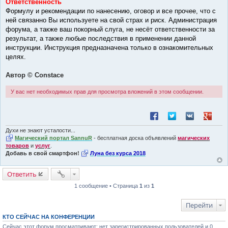
Ответственность
Формулу и рекомендации по нанесению, оговор и все прочее, что с
ней связанно Вы используете на свой страх и риск. Администрация
форума, а также ваш покорный слуга, не несёт ответственности за
результат, а также любые последствия в применении данной
инструкции. Инструкция предназначена только в ознакомительных
целях.
Автор © Constace
У вас нет необходимых прав для просмотра вложений в этом сообщении.
Поделиться в Facebook
Поделиться в Twitt
Поделиться в
Поделит
Духи не знают усталости...
Магический портал SannuR
- бесплатная доска объявлений
магических
товаров
и
услуг
.
Добавь в свой смартфон!
Луна без курса 2018
Ответить
1 сообщение • Страница
1
из
1
Перейти
КТО СЕЙЧАС НА КОНФЕРЕНЦИИ
Сейчас этот форум просматривают: нет зарегистрированных пользователей и 0