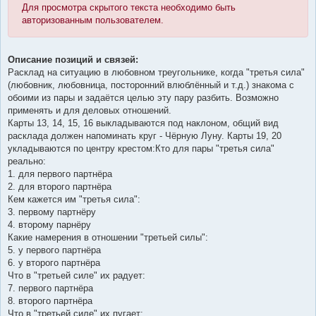
Для просмотра скрытого текста необходимо быть
авторизованным пользователем.
Описание позиций и связей:
Расклад на ситуацию в любовном треугольнике, когда "третья сила"
(любовник, любовница, посторонний влюблённый и т.д.) знакома с
обоими из пары и задаётся целью эту пару разбить. Возможно
применять и для деловых отношений.
Карты 13, 14, 15, 16 выкладываются под наклоном, общий вид
расклада должен напоминать круг - Чёрную Луну. Карты 19, 20
укладываются по центру крестом:Кто для пары "третья сила"
реально:
1. для первого партнёра
2. для второго партнёра
Кем кажется им "третья сила":
3. первому партнёру
4. второму парнёру
Какие намерения в отношении "третьей силы":
5. у первого партнёра
6. у второго партнёра
Что в "третьей силе" их радует:
7. первого партнёра
8. второго партнёра
Что в "третьей силе" их пугает: