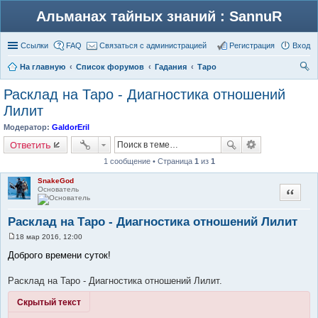
Альманах тайных знаний : SannuR
Ссылки
FAQ
Связаться с администрацией
Регистрация
Вход
На главную
Список форумов
Гадания
Таро
ои
Расклад на Таро - Диагностика отношений
ск
Лилит
Модератор:
GaldorEril
Ответить
1 сообщение • Страница
1
из
1
SnakeGod
Основатель
Цитата
Расклад на Таро - Диагностика отношений Лилит
18 мар 2016, 12:00
С
о
Доброго времени суток!
о
б
щ
Расклад на Таро - Диагностика отношений Лилит.
е
н
Скрытый текст
и
е