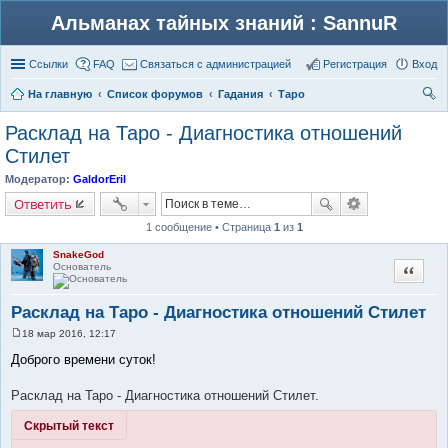
Альманах тайных знаний : SannuR
Ссылки
FAQ
Связаться с администрацией
Регистрация
Вход
На главную
Список форумов
Гадания
Таро
ои
Расклад на Таро - Диагностика отношений
ск
Стилет
Модератор:
GaldorEril
Ответить
1 сообщение • Страница
1
из
1
SnakeGod
Основатель
Цитата
Расклад на Таро - Диагностика отношений Стилет
18 мар 2016, 12:17
С
о
Доброго времени суток!
о
б
щ
Расклад на Таро - Диагностика отношений Стилет.
е
н
Скрытый текст
и
е