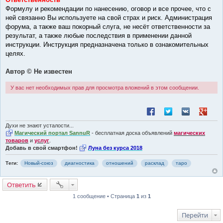
Формулу и рекомендации по нанесению, оговор и все прочее, что с
ней связанно Вы используете на свой страх и риск. Администрация
форума, а также ваш покорный слуга, не несёт ответственности за
результат, а также любые последствия в применении данной
инструкции. Инструкция предназначена только в ознакомительных
целях.
Автор © Не известен
У вас нет необходимых прав для просмотра вложений в этом сообщении.
Поделиться в Facebook
Поделиться в Twitt
Поделиться в
Поделит
Духи не знают усталости...
Магический портал SannuR
- бесплатная доска объявлений
магических
товаров
и
услуг
.
Добавь в свой смартфон!
Луна без курса 2018
Теги:
Новый-союз
диагностика
отношений
расклад
таро
Ответить
1 сообщение • Страница
1
из
1
Перейти