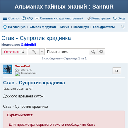
Альманах тайных знаний : SannuR
Ссылки
FAQ
Связаться с администрацией
Регистрация
Вход
На главную
Список форумов
Магия
Магия рун
Гальдраставы
ои
Став - Супротив крадника
ск
Модератор:
GaldorEril
Ответить
1 сообщение • Страница
1
из
1
SnakeGod
Основатель
Цитата
Став - Супротив крадника
21 мар 2016, 11:07
С
о
Доброго времени суток!
о
б
щ
Став - Супротив крадника
е
н
Скрытый текст
и
е
Для просмотра скрытого текста необходимо быть