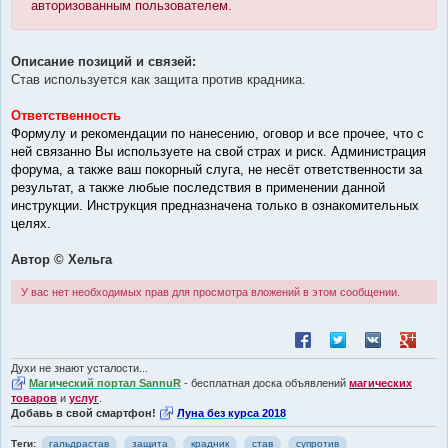
авторизованным пользователем.
Описание позиций и связей:
Став используется как защита против крадника.
Ответственность
Формулу и рекомендации по нанесению, оговор и все прочее, что с
ней связанно Вы используете на свой страх и риск. Администрация
форума, а также ваш покорный слуга, не несёт ответственности за
результат, а также любые последствия в применении данной
инструкции. Инструкция предназначена только в ознакомительных
целях.
Автор © Хельга
У вас нет необходимых прав для просмотра вложений в этом сообщении.
Поделиться в Facebook
Поделиться в Twitt
Поделиться в
Поделит
Духи не знают усталости...
Магический портал SannuR
- бесплатная доска объявлений
магических
товаров
и
услуг
.
Добавь в свой смартфон!
Луна без курса 2018
Теги:
гальдрастав
защита
крадник
став
супротив