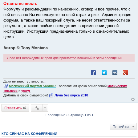
Ответственность
Формулу и рекомендации по нанесению, оговор и все прочее, что с
ней связанно Вы используете на свой страх и риск. Администрация
форума, а также ваш покорный слуга, не несёт ответственности за
результат, а также любые последствия в применении данной
инструкции. Инструкция предназначена только в ознакомительных
целях.
Автор © Tony Montana
У вас нет необходимых прав для просмотра вложений в этом сообщении.
Поделиться в Facebook
Поделиться в Twitt
Поделиться в
Поделит
Духи не знают усталости...
Магический портал SannuR
- бесплатная доска объявлений
магических
товаров
и
услуг
.
Добавь в свой смартфон!
Луна без курса 2018
Ответить
1 сообщение • Страница
1
из
1
Перейти
КТО СЕЙЧАС НА КОНФЕРЕНЦИИ