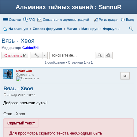
Альманах тайных знаний : SannuR
Ссылки
FAQ
Связаться с администрацией
Регистрация
Вход
На главную
Список форумов
Магия
Магия рун
Формулы
ои
Вязь - Хвоя
ск
Модератор:
GaldorEril
Ответить
1 сообщение • Страница
1
из
1
SnakeGod
Основатель
Цитата
Вязь - Хвоя
28 мар 2016, 10:56
С
о
Доброго времени суток!
о
б
щ
Став - Хвоя
е
н
Скрытый текст
и
е
Для просмотра скрытого текста необходимо быть