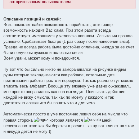
авторизованным пользователем.
Описание позиций и связей:
Вязь помогает найти возможность поработать, хотя чаще
возможность находит Вас сама. При этом работа всегда
соответствует имеющимся у человека навыкам. Испытания прошла
успешно. Срабатывает быстро (1 раз сразу после нанесения вязи).
Правда не всегда работа была достойно оплачена, иногда за ее счет
были получены нужные и полезные связи.
Всем удачи, может кому и понадобится.
Ну вот что бы сильно никто не заморачивался на рисунке видны
руны которые закладываются как рабочие, остальные для
притягивания работы просто игнорируем. Так как реально тут можно
вписать весь алфавит. Вообще эту вязанку уже давно обхаживал..
мне просто понравилось как она выглядит. Описывать действие
каждой не вижу смысла, так как по моему у каждого и так
достаточно логики что бы понять что и для чего..
Автоматически просто в уме постоянно ловил себя на мысли что
правая сторона
которая является
мной
неосознанно тоже как бы берется в расчет.. хз ну вот клинет на этом
и никуда дется не могу ))