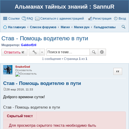
Альманах тайных знаний : SannuR
Ссылки
FAQ
Связаться с администрацией
Регистрация
Вход
На главную
Список форумов
Магия
Магия рун
Гальдраставы
ои
Став - Помощь водителю в пути
ск
Модератор:
GaldorEril
Ответить
1 сообщение • Страница
1
из
1
SnakeGod
Основатель
Цитата
Став - Помощь водителю в пути
28 мар 2016, 11:33
С
о
Доброго времени суток!
о
б
щ
Став - Помощь водителю в пути
е
н
Скрытый текст
и
е
Для просмотра скрытого текста необходимо быть