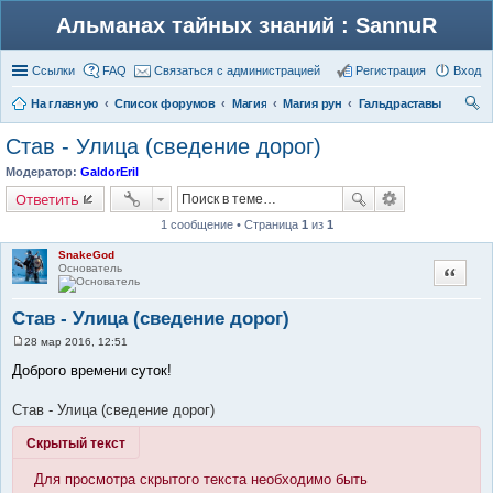
Альманах тайных знаний : SannuR
Ссылки
FAQ
Связаться с администрацией
Регистрация
Вход
На главную
Список форумов
Магия
Магия рун
Гальдраставы
ои
Став - Улица (сведение дорог)
ск
Модератор:
GaldorEril
Ответить
1 сообщение • Страница
1
из
1
SnakeGod
Основатель
Цитата
Став - Улица (сведение дорог)
28 мар 2016, 12:51
С
о
Доброго времени суток!
о
б
щ
Став - Улица (сведение дорог)
е
н
Скрытый текст
и
е
Для просмотра скрытого текста необходимо быть