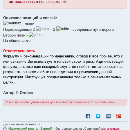
авторизованным пользователем.
Описание позиций и связей:
- люди
Перекрещенные 2
- 2
- сведенные пути дороги
Второй план -
На общее фото.
Ответственность
Формулу и рекомендации по нанесению, оговор и все прочее, что с
ней связанно Вы используете на свой страх и риск. Администрация
форума, а также ваш покорный слуга, не несёт ответственности за
результат, а также любые последствия в применении данной
инструкции. Инструкция предназначена только в ознакомительных
целях.
Автор © Orobas
У вас нет необходимых прав для просмотра вложений в этом сообщении.
Поделиться в Facebook
Поделиться в Twitt
Поделиться в
Поделит
Духи не знают усталости...
Магический портал SannuR
- бесплатная доска объявлений
магических