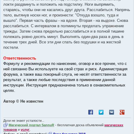
локти раздвинуть и положить на подстилку. Ноги выпрямить,
стараясь, чтобы они не касались друг друга. Расслабиться. Напрячь
тело, вытянув носки ног, и произнести: "Откуда взошло, туда и
вышло". Первая часть фразы - на вдохе. Вторая - на выдохе. Снова
расслабиться. С интервалом в полминуты проделать упражнение
трижды. Затем снова предельно расслабиться и в полной тишине
полежать ровно десять минут. Выполнять один-два раза в день в
течение трех дней. Все эти дни спать без подушки и на жесткой
постели.
Ответственность
Формулу и рекомендации по нанесению, оговор и все прочее, что с
ней связанно Вы используете на свой страх и риск. Администрация
форума, а также ваш покорный слуга, не несёт ответственности за
результат, а также любые последствия в применении данной
инструкции. Инструкция предназначена только в ознакомительных
целях.
Автор © Не известен
Поделиться в Facebook
Поделиться в Twitt
Поделиться в
Поделит
Духи не знают усталости...
Магический портал SannuR
- бесплатная доска объявлений
магических
товаров
и
услуг
.