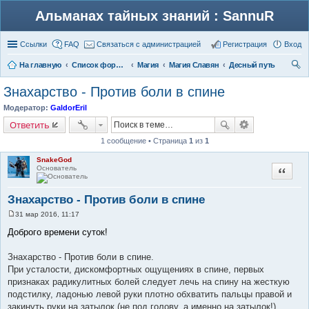
Альманах тайных знаний : SannuR
Ссылки
FAQ
Связаться с администрацией
Регистрация
Вход
На главную
Список форумов
Магия
Магия Славян
Десный путь
ои
Знахарство - Против боли в спине
ск
Модератор:
GaldorEril
Ответить
1 сообщение • Страница
1
из
1
SnakeGod
Основатель
Цитата
Знахарство - Против боли в спине
31 мар 2016, 11:17
С
о
Доброго времени суток!
о
б
щ
Знахарство - Против боли в спине.
е
При усталости, дискомфортных ощущениях в спине, первых
н
и
признаках радикулитных болей следует лечь на спину на жесткую
е
подстилку, ладонью левой руки плотно обхватить пальцы правой и
закинуть руки на затылок (не под голову, а именно на затылок!),