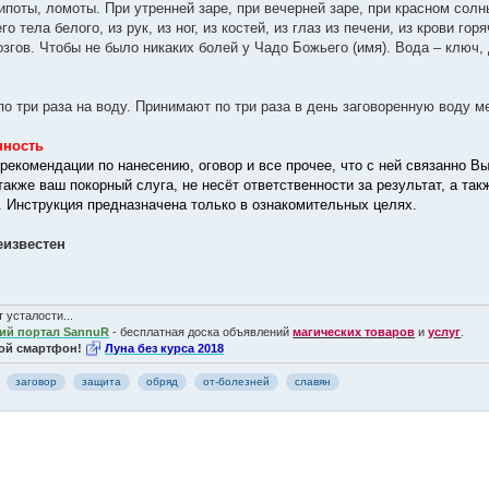
ипоты, ломоты. При утренней заре, при вечерней заре, при красном сол
го тела белого, из рук, из ног, из костей, из глаз из печени, из крови гор
згов. Чтобы не было никаких болей у Чадо Божьего (имя). Вода – ключ, да
по три раза на воду. Принимают по три раза в день заговоренную воду м
нность
рекомендации по нанесению, оговор и все прочее, что с ней связанно Вы
также ваш покорный слуга, не несёт ответственности за результат, а т
. Инструкция предназначена только в ознакомительных целях.
еизвестен
 усталости...
ий портал SannuR
- бесплатная доска объявлений
магических товаров
и
услуг
.
ой смартфон!
Луна без курса 2018
заговор
защита
обряд
от-болезней
славян