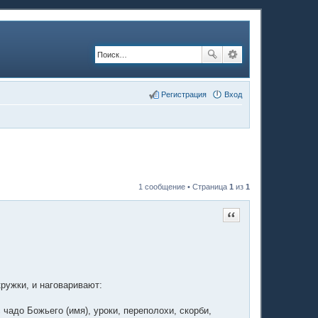
Регистрация
Вход
1 сообщение • Страница
1
из
1
Цитата
кружки, и наговаривают:
 чадо Божьего (имя), уроки, переполохи, скорби,