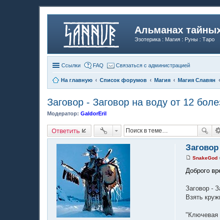
Альманах тайных
Эзотерика : Магия : Руны : Таро
Ссылки
FAQ
Связаться с администрацией
На главную
Список форумов
Магия
Магия Славян
Заговор - Заговор на воду от 12 бол
Модератор:
GaldorEril
Ответить
Заговор 
SnakeGod
С
о
Доброго вр
о
б
щ
Заговор - З
е
Взять круж
н
и
е
"Ключевая 