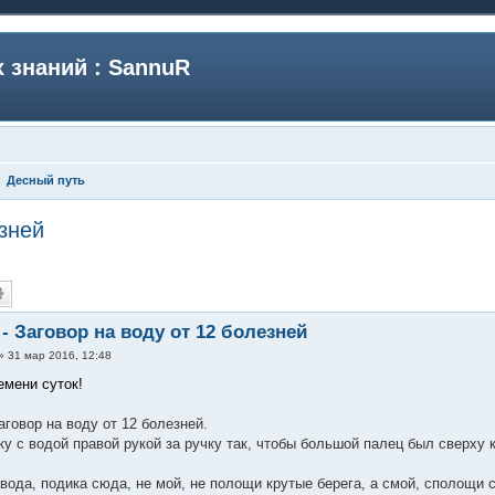
 знаний : SannuR
Десный путь
езней
- Заговор на воду от 12 болезней
»
31 мар 2016, 12:48
емени суток!
аговор на воду от 12 болезней.
ку с водой правой рукой за ручку так, чтобы большой палец был сверху 
вода, подика сюда, не мой, не полощи крутые берега, а смой, сполощи с