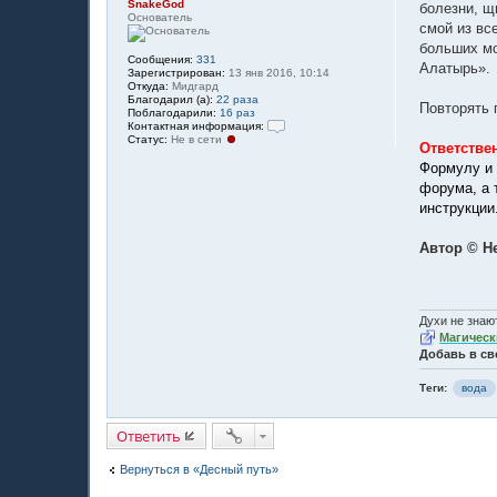
SnakeGod
болезни, щ
Основатель
смой из все
больших мо
Сообщения:
331
Алатырь».
Зарегистрирован:
13 янв 2016, 10:14
Откуда:
Мидгард
Благодарил (а):
22 раза
Повторять 
Поблагодарили:
16 раз
Контактная информация:
Статус:
Не в сети
К
Ответстве
о
Формулу и 
н
т
форума, а 
а
инструкции
к
т
н
Автор © Н
а
я
и
н
ф
о
Духи не знают
р
Магическ
м
а
Добавь в св
ц
и
Теги:
вода
я
п
о
Ответить
л
ь
з
Вернуться в «Десный путь»
о
в