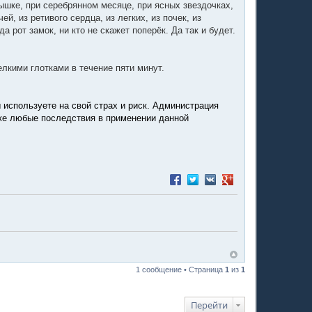
нышке, при серебрянном месяце, при ясных звездочках,
ячей, из ретивого сердца, из легких, из почек, из
 рот замок, ни кто не скажет поперёк. Да так и будет.
елкими глотками в течение пяти минут.
 используете на свой страх и риск. Администрация
акже любые последствия в применении данной
Поделиться в Facebook
Поделиться в Twitter
Поделиться в VK
Поделиться в Google
1 сообщение • Страница
1
из
1
Перейти