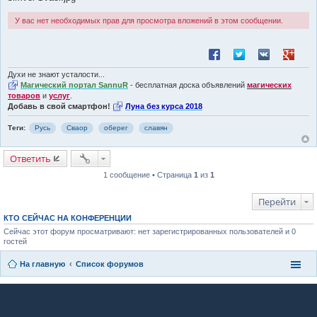
У вас нет необходимых прав для просмотра вложений в этом сообщении.
Поделиться в Facebook
Поделиться в Twitt
Поделиться в
Поделит
Духи не знают усталости...
Магический портал SannuR
- бесплатная доска объявлений
магических
товаров
и
услуг
.
Добавь в свой смартфон!
Луна без курса 2018
Теги:
Русь
Сваор
оберег
славян
Ответить
1 сообщение • Страница
1
из
1
Перейти
КТО СЕЙЧАС НА КОНФЕРЕНЦИИ
Сейчас этот форум просматривают: нет зарегистрированных пользователей и 0
гостей
На главную
Список форумов