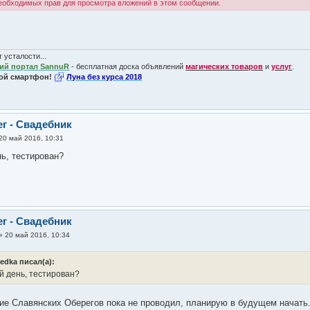
необходимых прав для просмотра вложений в этом сообщении.
 усталости...
ий портал SannuR
- бесплатная доска объявлений
магических товаров
и
услуг
.
ой смартфон!
Луна без курса 2018
ег - Свадебник
20 май 2016, 10:31
ь, тестирован?
ег - Свадебник
»
20 май 2016, 10:34
edka писал(а):
 день, тестирован?
ие Славянских Оберегов пока не проводил, планирую в будущем начать