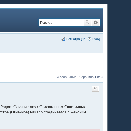
Регистрация
Вход
3 сообщения • Страница
1
из
1
Цитата
Родов. Слияние двух Стихиальных Свастичных
ское (Огненное) начало соединяется с женским