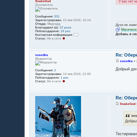
SnakeGod
У вас нет 
Основатель
Сообщения:
331
Зарегистрирован:
13 янв 2016, 10:14
Откуда:
Мидгард
Духи не знают
Благодарил (а):
22 раза
Магическ
Поблагодарили:
16 раз
Добавь в св
Контактная информация:
Статус:
Не в сети
К
о
н
т
а
Re: Обер
sosedka
к
Модератор
т
sosedka
»
С
н
о
а
Добрый ден
Сообщения:
2
о
я
Зарегистрирован:
14 янв 2016, 21:06
б
и
Поблагодарили:
1 раз
щ
н
Статус:
Не в сети
е
ф
н
о
и
р
е
м
Re: Обер
а
ц
SnakeGod
и
С
я
о
п
о
sos
о
б
л
Добрый
щ
ь
е
з
н
о
и
Тестирован
в
е