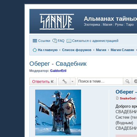
Альманах тайных
Эзотерика : Магия : Руны : Таро
Ссылки
FAQ
Связаться с администрацией
На главную
Список форумов
Магия
Магия Славян
Оберег - Свадебник
Модератор:
GaldorEril
Ответить
Оберег 
SnakeGod
С
о
Доброго вр
о
СВАДЕБНИК
б
щ
Систем (те
е
(Водным)
н
и
СВАДЕБНИ
е