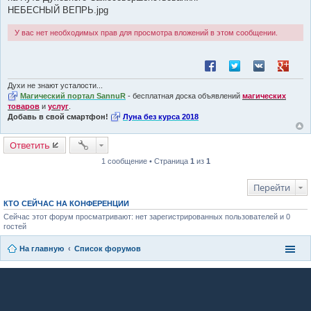
НЕБЕСНЫЙ ВЕПРЬ.jpg
У вас нет необходимых прав для просмотра вложений в этом сообщении.
Поделиться в Facebook
Поделиться в Twitt
Поделиться в
Поделит
Духи не знают усталости...
Магический портал SannuR
- бесплатная доска объявлений
магических
товаров
и
услуг
.
Добавь в свой смартфон!
Луна без курса 2018
Ответить
1 сообщение • Страница
1
из
1
Перейти
КТО СЕЙЧАС НА КОНФЕРЕНЦИИ
Сейчас этот форум просматривают: нет зарегистрированных пользователей и 0
гостей
На главную
Список форумов