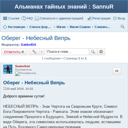
Альманах тайных знаний : SannuR
Ссылки
FAQ
Связаться с администрацией
Регистрация
Вход
На главную
Список форумов
Магия
Магия Славян
Славянские обереги
ои
Оберег - Небесный Вепрь
ск
Модератор:
GaldorEril
Ответить
1 сообщение • Страница
1
из
1
SnakeGod
Основатель
Цитата
Оберег - Небесный Вепрь
20 май 2016, 10:32
С
о
Доброго времени суток!
о
б
щ
НЕБЕСНЫЙ ВЕПРЬ - Знак Чертога на Сварожьем Круге; Символ
е
Бога Покровителя Чертога - Рамхата. Этим знаком обозначают
н
и
соединение Прошлого и Будущего, Земной и Небесной Мудрости. В
е
виде Оберега, эта символика использовалась людьми, вставшими
на Путь Духовного Самосовершенствования.