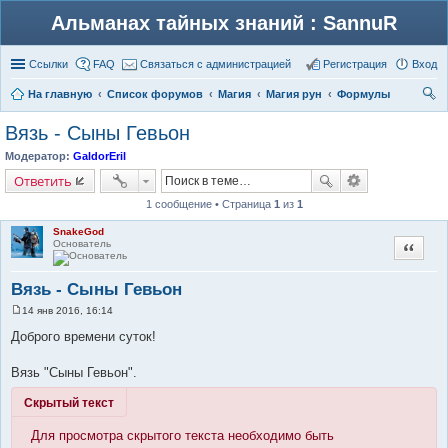
Альманах тайных знаний : SannuR
Ссылки
FAQ
Связаться с администрацией
Регистрация
Вход
На главную
Список форумов
Магия
Магия рун
Формулы
ои
Вязь - Сыны Гевьон
ск
Модератор:
GaldorEril
Ответить
1 сообщение • Страница
1
из
1
SnakeGod
Основатель
Цитата
Вязь - Сыны Гевьон
14 янв 2016, 16:14
С
о
Доброго времени суток!
о
б
щ
Вязь "Сыны Гевьон".
е
н
Скрытый текст
и
е
Для просмотра скрытого текста необходимо быть