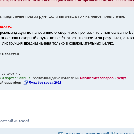
а предплечье правои руки.Если вы левша,то - на левое предплечье.
нность
рекомендации по нанесению, оговор и все прочее, что с ней связанно Вы
также ваш покорный слуга, не несёт ответственности за результат, а т
. Инструкция предназначена только в ознакомительных целях.
е известен
 усталости...
ий портал SannuR
- бесплатная доска объявлений
магических товаров
и
услуг
.
ой смартфон!
Луна без курса 2018
вателей и 0 гостей
Связаться с администрацией
Наша кома