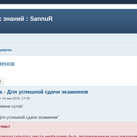
 знаний : SannuR
ормулы
менов
 - Для успешной сдачи экзаменов
»
14 янв 2016, 17:20
емени суток!
ля успешной сдачи экзаменов".
текст
смотра скрытого текста необходимо быть авторизованным пользователе