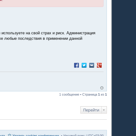
 используете на свой страх и риск. Администрация
акже любые последствия в применении данной
Поделиться в Facebook
Поделиться в Twitter
Поделиться в VK
Поделиться в Google
1 сообщение • Страница
1
из
1
Перейти
нда
Удалить cookies конференции
Часовой пояс:
UTC+03:00