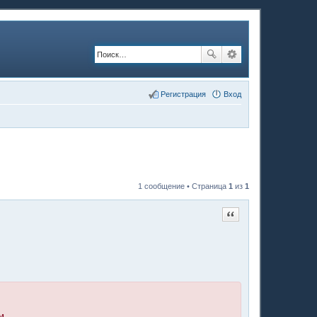
Регистрация
Вход
1 сообщение • Страница
1
из
1
Цитата
м.