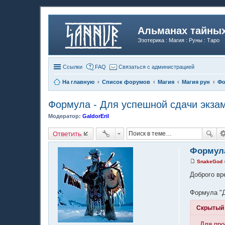
Альманах тайных
Эзотерика : Магия : Руны : Таро
Ссылки
FAQ
Связаться с администрацией
На главную
Список форумов
Магия
Магия рун
Ф
Формула - Для успешной сдачи экза
Модератор:
GaldorEril
Ответить
Формула
SnakeGod
С
о
Доброго вр
о
б
щ
Формула "Д
е
н
Скрытый 
и
е
Для про