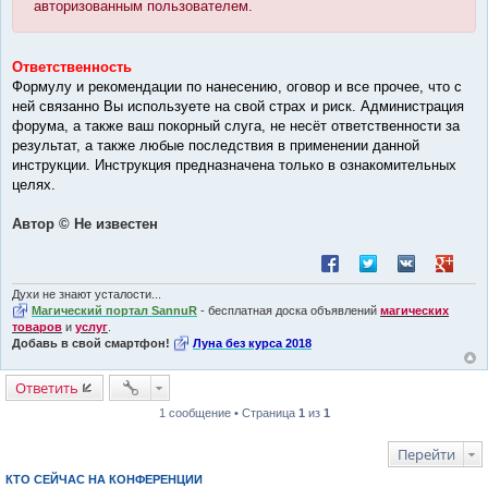
авторизованным пользователем.
Ответственность
Формулу и рекомендации по нанесению, оговор и все прочее, что с
ней связанно Вы используете на свой страх и риск. Администрация
форума, а также ваш покорный слуга, не несёт ответственности за
результат, а также любые последствия в применении данной
инструкции. Инструкция предназначена только в ознакомительных
целях.
Автор © Не известен
Поделиться в Facebook
Поделиться в Twitt
Поделиться в
Поделит
Духи не знают усталости...
Магический портал SannuR
- бесплатная доска объявлений
магических
товаров
и
услуг
.
Добавь в свой смартфон!
Луна без курса 2018
Ответить
1 сообщение • Страница
1
из
1
Перейти
КТО СЕЙЧАС НА КОНФЕРЕНЦИИ