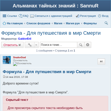
Альманах тайных знаний : SannuR
Ссылки
FAQ
Связаться с администрацией
Регистрация
Вход
На главную
Список форумов
Магия
Магия рун
Формулы
ои
Формула - Для путешествия в мир Смерти
ск
Модератор:
GaldorEril
Ответить
1 сообщение • Страница
1
из
1
SnakeGod
Основатель
Цитата
Формула - Для путешествия в мир Смерти
14 янв 2016, 17:38
С
о
Доброго времени суток!
о
б
щ
Формула "Для путешествия в мир Смерти".
е
н
Скрытый текст
и
е
Для просмотра скрытого текста необходимо быть