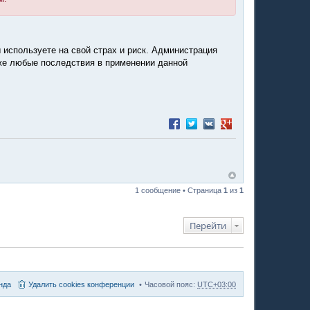
 используете на свой страх и риск. Администрация
акже любые последствия в применении данной
Поделиться в Facebook
Поделиться в Twitter
Поделиться в VK
Поделиться в Google
1 сообщение • Страница
1
из
1
Перейти
нда
Удалить cookies конференции
Часовой пояс:
UTC+03:00