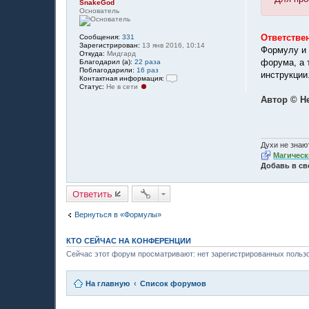
SnakeGod
Основатель
Ответстве
Сообщения:
331
Зарегистрирован:
13 янв 2016, 10:14
Формулу и 
Откуда:
Мидгард
форума, а 
Благодарил (а):
22 раза
Поблагодарили:
16 раз
инструкции
Контактная информация:
Статус:
Не в сети
К
о
Автор © Н
н
т
а
к
т
Духи не знают
н
а
Магическ
я
Добавь в св
и
н
ф
Ответить
о
р
м
Вернуться в «Формулы»
а
ц
и
КТО СЕЙЧАС НА КОНФЕРЕНЦИИ
я
п
Сейчас этот форум просматривают: нет зарегистрированных пользо
о
л
ь
На главную
Список форумов
з
о
в