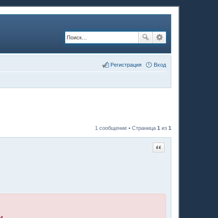
Регистрация
Вход
1 сообщение • Страница
1
из
1
Цитата
м.