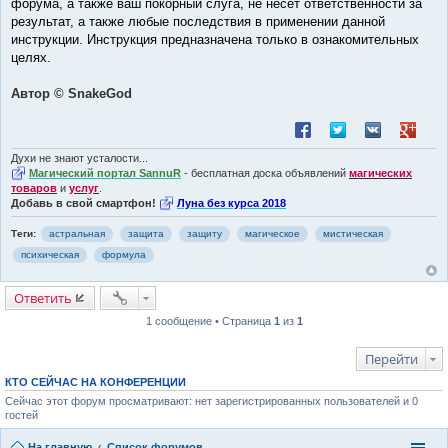
форума, а также ваш покорный слуга, не несёт ответственности за
результат, а также любые последствия в применении данной
инструкции. Инструкция предназначена только в ознакомительных
целях.
Автор © SnakeGod
Поделиться в Facebook
Поделиться в Twitt
Поделиться в
Поделит
Духи не знают усталости...
Магический портал SannuR
- бесплатная доска объявлений
магических
товаров
и
услуг
.
Добавь в свой смартфон!
Луна без курса 2018
Теги:
астральная
защита
защиту
магическое
мистическая
психическая
формула
Ответить
1 сообщение • Страница
1
из
1
Перейти
КТО СЕЙЧАС НА КОНФЕРЕНЦИИ
Сейчас этот форум просматривают: нет зарегистрированных пользователей и 0
гостей
На главную
Список форумов