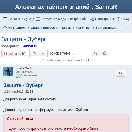
Альманах тайных знаний : SannuR
Ссылки
FAQ
Связаться с администрацией
Регистрация
Вход
На главную
Список форумов
Магия
Магия рун
Гальдраставы
ои
Защита - Зуберг
ск
Модератор:
GaldorEril
Ответить
1 сообщение • Страница
1
из
1
SnakeGod
Основатель
Цитата
Защита - Зуберг
13 янв 2016, 22:12
С
о
Доброго всем времени суток!
о
б
щ
Данная руническая формула носит имя
Зуберг
е
н
Скрытый текст
и
е
Для просмотра скрытого текста необходимо быть