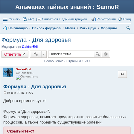
Альманах тайных знаний : SannuR
Ссылки
FAQ
Связаться с администрацией
Регистрация
Вход
На главную
Список форумов
Магия
Магия рун
Формулы
ои
Формула - Для здоровья
ск
Модератор:
GaldorEril
Ответить
1 сообщение • Страница
1
из
1
SnakeGod
Основатель
Цитата
Формула - Для здоровья
15 янв 2016, 11:27
С
о
Доброго времени суток!
о
б
щ
Формула "Для здоровья".
е
Формула здоровья, помогает предотвратить развитие болезненных
н
и
процессов, а также победить существующие болезни.
е
Скрытый текст