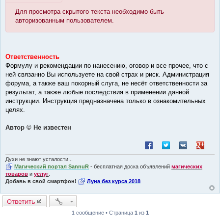
Для просмотра скрытого текста необходимо быть
авторизованным пользователем.
Ответственность
Формулу и рекомендации по нанесению, оговор и все прочее, что с
ней связанно Вы используете на свой страх и риск. Администрация
форума, а также ваш покорный слуга, не несёт ответственности за
результат, а также любые последствия в применении данной
инструкции. Инструкция предназначена только в ознакомительных
целях.
Автор © Не известен
Поделиться в Facebook
Поделиться в Twitt
Поделиться в
Поделит
Духи не знают усталости...
Магический портал SannuR
- бесплатная доска объявлений
магических
товаров
и
услуг
.
Добавь в свой смартфон!
Луна без курса 2018
Ответить
1 сообщение • Страница
1
из
1