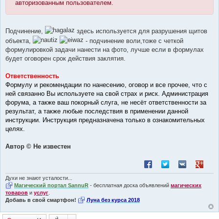
авторизованным пользователем.
Подчинение,
здесь используется для разрушения щитов
объекта,
- подчинение воли,тоже с четкой
формулировкой задачи нанести на фото, лучше если в формулах
будет оговорен срок действия заклятия.
Ответственность
Формулу и рекомендации по нанесению, оговор и все прочее, что с
ней связанно Вы используете на свой страх и риск. Администрация
форума, а также ваш покорный слуга, не несёт ответственности за
результат, а также любые последствия в применении данной
инструкции. Инструкция предназначена только в ознакомительных
целях.
Автор © Не известен
Поделиться в Facebook
Поделиться в Twitt
Поделиться в
Поделит
Духи не знают усталости...
Магический портал SannuR
- бесплатная доска объявлений
магических
товаров
и
услуг
.
Добавь в свой смартфон!
Луна без курса 2018