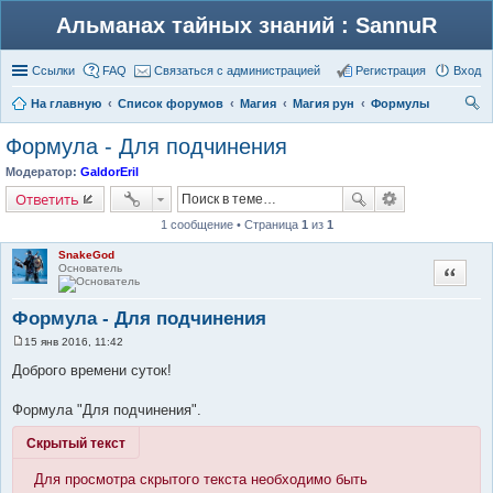
Альманах тайных знаний : SannuR
Ссылки
FAQ
Связаться с администрацией
Регистрация
Вход
На главную
Список форумов
Магия
Магия рун
Формулы
ои
Формула - Для подчинения
ск
Модератор:
GaldorEril
Ответить
1 сообщение • Страница
1
из
1
SnakeGod
Основатель
Цитата
Формула - Для подчинения
15 янв 2016, 11:42
С
о
Доброго времени суток!
о
б
щ
Формула "Для подчинения".
е
н
Скрытый текст
и
е
Для просмотра скрытого текста необходимо быть