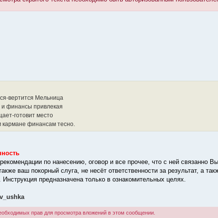
тся-вертится Мельница
 и финансы привлекая
ает-готовит место
 кармане финансам тесно.
нность
рекомендации по нанесению, оговор и все прочее, что с ней связанно Вы
также ваш покорный слуга, не несёт ответственности за результат, а т
. Инструкция предназначена только в ознакомительных целях.
ov_ushka
необходимых прав для просмотра вложений в этом сообщении.