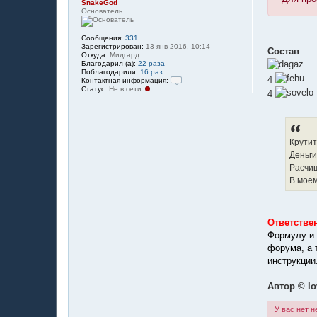
SnakeGod
Основатель
Сообщения:
331
Зарегистрирован:
13 янв 2016, 10:14
Состав
Откуда:
Мидгард
Благодарил (а):
22 раза
Поблагодарили:
16 раз
4
Контактная информация:
Статус:
Не в сети
К
4
о
н
т
а
к
т
Крути
н
Деньги
а
я
Расчищ
и
В моем
н
ф
о
р
м
Ответстве
а
ц
Формулу и 
и
форума, а 
я
п
инструкции
о
л
ь
Автор © l
з
о
У вас нет 
в