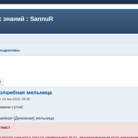
 знаний : SannuR
льдраставы
Волшебная мельница
»
14 янв 2016, 09:36
емени суток!
шебная (Денежная) мельница
текст
смотра скрытого текста необходимо быть авторизованным пользователе