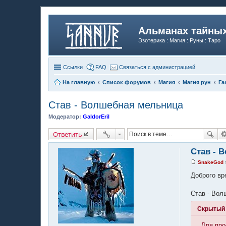
Альманах тайных
Эзотерика : Магия : Руны : Таро
Ссылки
FAQ
Связаться с администрацией
На главную
Список форумов
Магия
Магия рун
Га
Став - Волшебная мельница
Модератор:
GaldorEril
Ответить
Став - 
SnakeGod
С
о
Доброго вр
о
б
щ
Став - Вол
е
н
Скрытый 
и
е
Для про