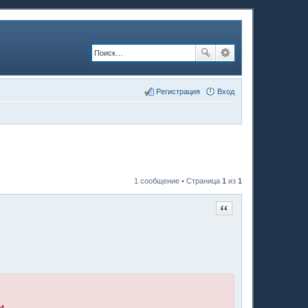
Регистрация
Вход
1 сообщение • Страница
1
из
1
Цитата
м.